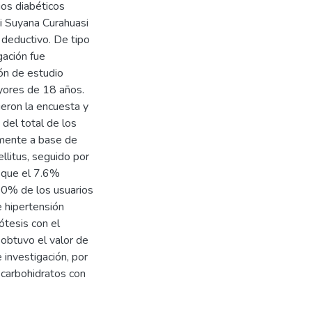
ios diabéticos
pi Suyana Curahuasi
 deductivo. De tipo
gación fue
ión de estudio
yores de 18 años.
ueron la encuesta y
del total de los
emente a base de
litus, seguido por
o que el 7.6%
00% de los usuarios
 hipertensión
ótesis con el
 obtuvo el valor de
 investigación, por
 carbohidratos con