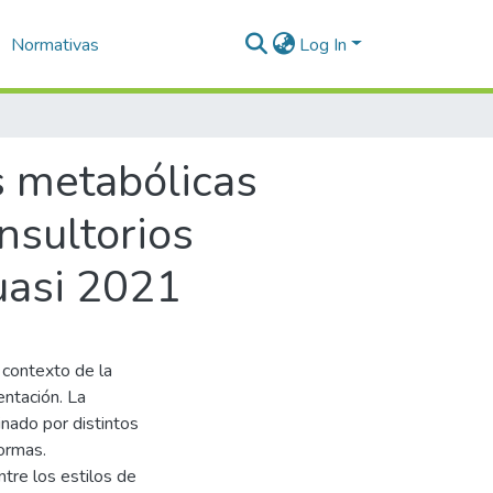
Normativas
Log In
s metabólicas
nsultorios
uasi 2021
l contexto de la
entación. La
nado por distintos
ormas.
ntre los estilos de