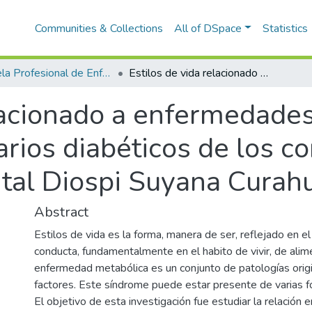
Communities & Collections
All of DSpace
Statistics
Escuela Profesional de Enfermería
Estilos de vida relacionado a enfermedades metabólicas frecuentes en usuarios diabéticos de los consultorios externos del hospital Diospi Suyana Curahuasi 2021
elacionado a enfermedade
rios diabéticos de los co
ital Diospi Suyana Curah
Abstract
Estilos de vida es la forma, manera de ser, reflejado en e
conducta, fundamentalmente en el habito de vivir, de alim
enfermedad metabólica es un conjunto de patologías origi
factores. Este síndrome puede estar presente de varias f
El objetivo de esta investigación fue estudiar la relación e