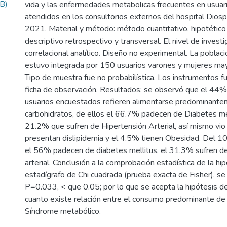
B)
vida y las enfermedades metabolicas frecuentes en usuar
atendidos en los consultorios externos del hospital Dios
2021. Material y método: método cuantitativo, hipotético
descriptivo retrospectivo y transversal. El nivel de investi
correlacional analítico. Diseño no experimental. La poblac
estuvo integrada por 150 usuarios varones y mujeres ma
Tipo de muestra fue no probabilística. Los instrumentos f
ficha de observación. Resultados: se observó que el 44% 
usuarios encuestados refieren alimentarse predominant
carbohidratos, de ellos el 66.7% padecen de Diabetes mel
21.2% que sufren de Hipertensión Arterial, así mismo vi
presentan dislipidemia y el 4.5% tienen Obesidad. Del 1
el 56% padecen de diabetes mellitus, el 31.3% sufren de
arterial. Conclusión a la comprobación estadística de la hip
estadígrafo de Chi cuadrada (prueba exacta de Fisher), se
P=0.033, < que 0.05; por lo que se acepta la hipótesis de
cuanto existe relación entre el consumo predominante de
Síndrome metabólico.