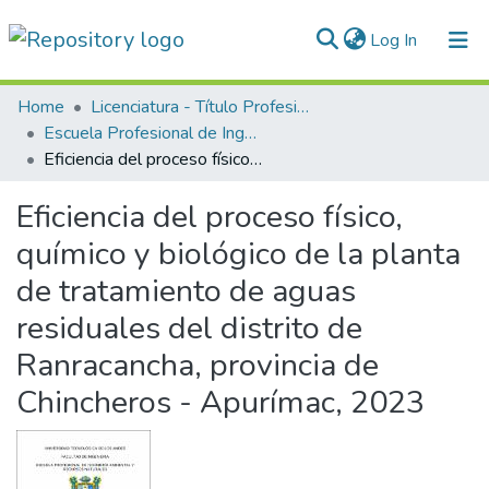
(current)
Log In
Communities & Collections
Home
Licenciatura - Título Profesional
Escuela Profesional de Ingeniería Ambiental
All of DSpace
Eficiencia del proceso físico, químico y biológico de la planta de tratamiento de aguas residuales del distrito de Ranracancha, provincia de Chincheros - Apurímac, 2023
Statistics
Eficiencia del proceso físico,
Normativas
químico y biológico de la planta
de tratamiento de aguas
residuales del distrito de
Ranracancha, provincia de
Chincheros - Apurímac, 2023