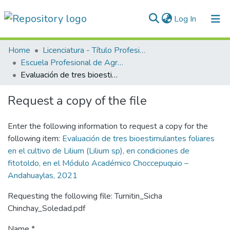
(current)
Log In
Communities & Collections
Home
Licenciatura - Título Profesional
Escuela Profesional de Agronomía
All of DSpace
Evaluación de tres bioestimulantes foliares en el cultivo de Lilium (Lilium sp), en condiciones de fitotoldo, en el Módulo Académico Choccepuquio – Andahuaylas, 2021
Statistics
Request a copy of the file
Normativas
Enter the following information to request a copy for the
following item:
Evaluación de tres bioestimulantes foliares
en el cultivo de Lilium (Lilium sp), en condiciones de
fitotoldo, en el Módulo Académico Choccepuquio –
Andahuaylas, 2021
Requesting the following file: Turnitin_Sicha
Chinchay_Soledad.pdf
Name *