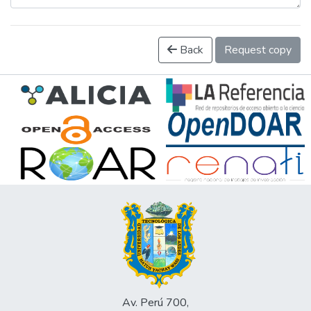
Back
Request copy
Av. Perú 700,