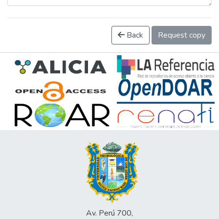
Back
Request copy
Av. Perú 700,