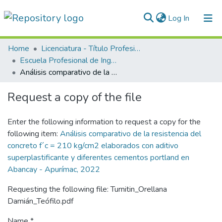
(current)
Log In
Communities & Collections
Home
Licenciatura - Título Profesional
Escuela Profesional de Ingeniería Civil
All of DSpace
Análisis comparativo de la resistencia del concreto f´c = 210 kg/cm2 elaborados con aditivo superplastificante y diferentes cementos portland en Abancay - Apurímac, 2022
Statistics
Request a copy of the file
Normativas
Enter the following information to request a copy for the
following item:
Análisis comparativo de la resistencia del
concreto f´c = 210 kg/cm2 elaborados con aditivo
superplastificante y diferentes cementos portland en
Abancay - Apurímac, 2022
Requesting the following file: Turnitin_Orellana
Damián_Teófilo.pdf
Name *