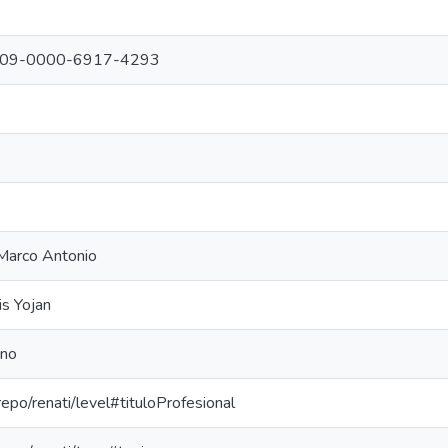
g/0009-0000-6917-4293
 Marco Antonio
is Yojan
ano
-repo/renati/level#tituloProfesional