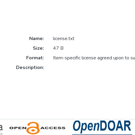
Name:
license.txt
Size:
47 B
Format:
Item-specific license agreed upon to s
Description: