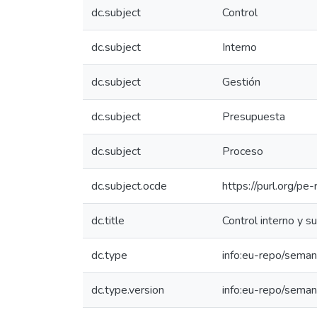
dc.subject
Control
dc.subject
Interno
dc.subject
Gestión
dc.subject
Presupuesta
dc.subject
Proceso
dc.subject.ocde
https://purl.org/p
dc.title
Control interno y s
dc.type
info:eu-repo/seman
dc.type.version
info:eu-repo/seman