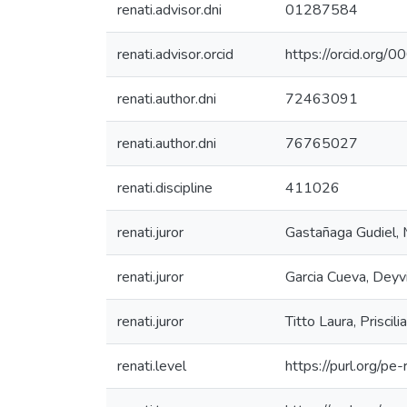
renati.advisor.dni
01287584
renati.advisor.orcid
https://orcid.or
renati.author.dni
72463091
renati.author.dni
76765027
renati.discipline
411026
renati.juror
Gastañaga Gudiel,
renati.juror
Garcia Cueva, Deyv
renati.juror
Titto Laura, Priscili
renati.level
https://purl.org/pe