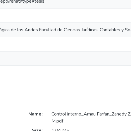
-repo/renati/type#tesis
gica de los Andes.Facultad de Ciencias Jurídicas, Contables y So
Name:
Control interno_Amau Farfan_Zahedy 
M.pdf
Size:
1.04 MB