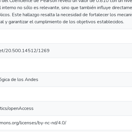
n del Coeficiente de Pearson reveló un valor de 0.810 con un nivel 
l interno no sólo es relevante, sino que también influye directame
licos. Este hallazgo resalta la necesidad de fortalecer los mecan
l y garantizar el cumplimiento de los objetivos establecidos.
e.net/20.500.14512/1269
ógica de los Andes
ntics/openAccess
mmons.org/licenses/by-nc-nd/4.0/