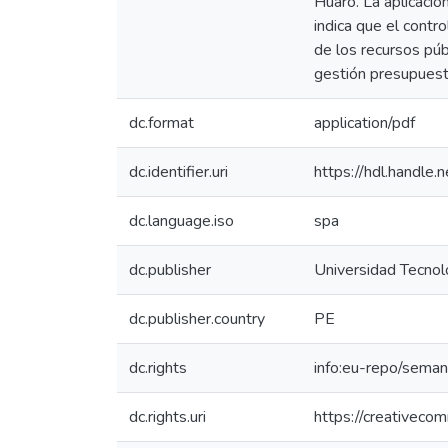
Huaro. La aplicació
indica que el contro
de los recursos púb
gestión presupuesta
dc.format
application/pdf
dc.identifier.uri
https://hdl.handl
dc.language.iso
spa
dc.publisher
Universidad Tecnol
dc.publisher.country
PE
dc.rights
info:eu-repo/sema
dc.rights.uri
https://creativeco