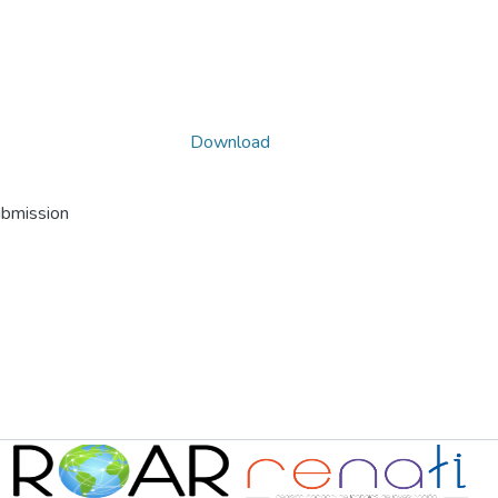
Download
ubmission