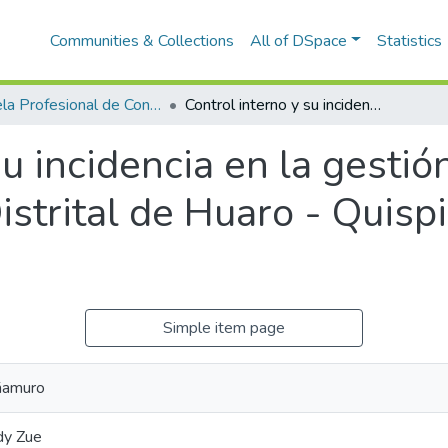
Communities & Collections
All of DSpace
Statistics
Escuela Profesional de Contabilidad
Control interno y su incidencia en la gestión presupuestal en la Municipalidad Distrital de Huaro - Quispicanchi - Cusco, 2023
su incidencia en la gesti
istrital de Huaro - Quisp
Simple item page
ñamuro
dy Zue