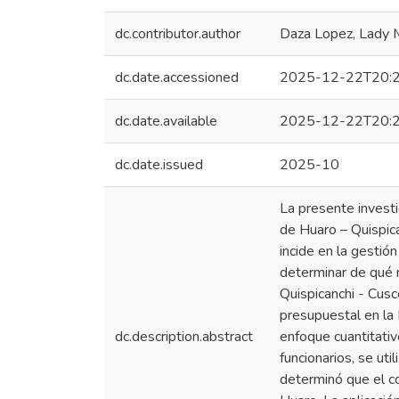
dc.contributor.author
Daza Lopez, Lady 
dc.date.accessioned
2025-12-22T20:2
dc.date.available
2025-12-22T20:2
dc.date.issued
2025-10
La presente investig
de Huaro – Quispica
incide en la gestió
determinar de qué m
Quispicanchi - Cusc
presupuestal en la
dc.description.abstract
enfoque cuantitativ
funcionarios, se ut
determinó que el con