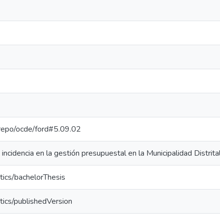
e-repo/ocde/ford#5.09.02
u incidencia en la gestión presupuestal en la Municipalidad Distri
tics/bachelorThesis
tics/publishedVersion