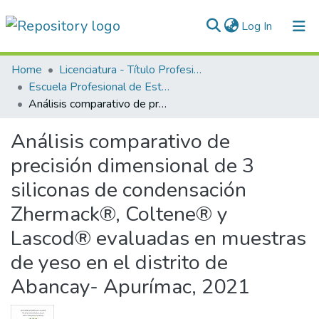
(current)
Log In
Communities & Collections
Home
Licenciatura - Título Profesional
Escuela Profesional de Estomatología
All of DSpace
Análisis comparativo de precisión dimensional de 3 siliconas de condensación Zhermack®, Coltene® y Lascod® evaluadas en muestras de yeso en el distrito de Abancay- Apurímac, 2021
Statistics
Análisis comparativo de
Normativas
precisión dimensional de 3
siliconas de condensación
Zhermack®, Coltene® y
Lascod® evaluadas en muestras
de yeso en el distrito de
Abancay- Apurímac, 2021