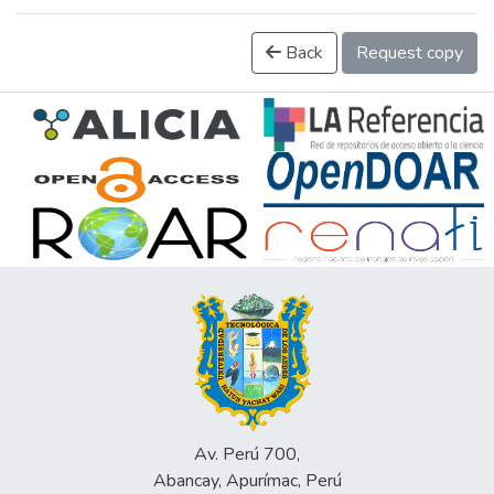
Back
Request copy
Av. Perú 700,
Abancay, Apurímac, Perú