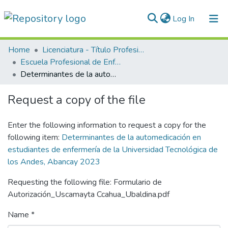
(current)
Log In
Communities & Collections
Home
Licenciatura - Título Profesional
Escuela Profesional de Enfermería
All of DSpace
Determinantes de la automedicación en estudiantes de enfermería de la Universidad Tecnológica de los Andes, Abancay 2023
Statistics
Request a copy of the file
Normativas
Enter the following information to request a copy for the
following item:
Determinantes de la automedicación en
estudiantes de enfermería de la Universidad Tecnológica de
los Andes, Abancay 2023
Requesting the following file: Formulario de
Autorización_Uscamayta Ccahua_Ubaldina.pdf
Name *