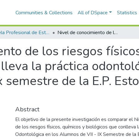
Communities & Collections
All of DSpace
Statistics
Escuela Profesional de Estomatología
Nivel de conocimiento de los riesgos físicos, químicos y biológicos que conlleva la práctica odontológica en los alumnos de viii - ix semestre de la E.P. Estomatología -UTEA, Apurímac-2018.
nto de los riesgos físico
lleva la práctica odontol
ix semestre de la E.P. Es
Abstract
El objetivo de la presente investigación es comparar el N
de los riesgos físicos, químicos y biológicos que conlleva l
Odontológica en los Alumnos de VII - IX Semestre de la 