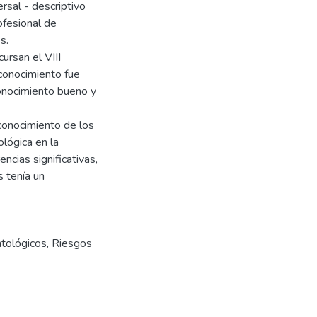
rsal - descriptivo
ofesional de
s.
ursan el VIII
conocimiento fue
onocimiento bueno y
 conocimiento de los
ológica en la
ncias significativas,
 tenía un
ntológicos
,
Riesgos