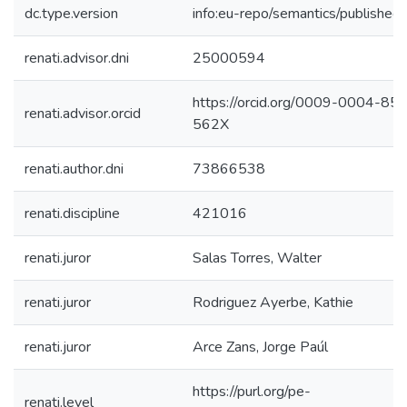
dc.type.version
info:eu-repo/semantics/published
renati.advisor.dni
25000594
https://orcid.org/0009-0004-85
renati.advisor.orcid
562X
renati.author.dni
73866538
renati.discipline
421016
renati.juror
Salas Torres, Walter
renati.juror
Rodriguez Ayerbe, Kathie
renati.juror
Arce Zans, Jorge Paúl
https://purl.org/pe-
renati.level