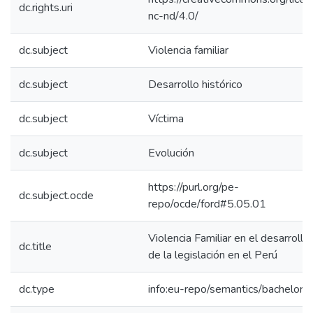
dc.rights.uri
nc-nd/4.0/
dc.subject
Violencia familiar
dc.subject
Desarrollo histórico
dc.subject
Víctima
dc.subject
Evolución
https://purl.org/pe-
dc.subject.ocde
repo/ocde/ford#5.05.01
Violencia Familiar en el desarrollo 
dc.title
de la legislación en el Perú
dc.type
info:eu-repo/semantics/bachelorT