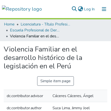
(current)
Log In
Communities & Collections
Home
Licenciatura - Título Profesional
Escuela Profesional de Derecho
All of DSpace
Violencia Familiar en el desarrollo histórico de la legislación en el Perú
Statistics
Violencia Familiar en el
Normativas
desarrollo histórico de la
legislación en el Perú
Simple item page
dc.contributor.advisor
Cáceres Cáceres, Ángel
dc.contributor.author
Suca Lima, Jimmy Joel