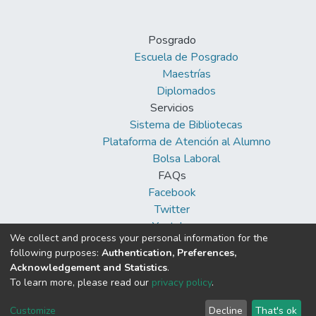
Posgrado
Escuela de Posgrado
Maestrías
Diplomados
Servicios
Sistema de Bibliotecas
Plataforma de Atención al Alumno
Bolsa Laboral
FAQs
Facebook
Twitter
Youtube
We collect and process your personal information for the
following purposes:
Authentication, Preferences,
Acknowledgement and Statistics
.
To learn more, please read our
privacy policy
.
DSpace software
copyright © 2002-2026
Cookie
Privacy
End User
Send
Customize
Decline
That's ok