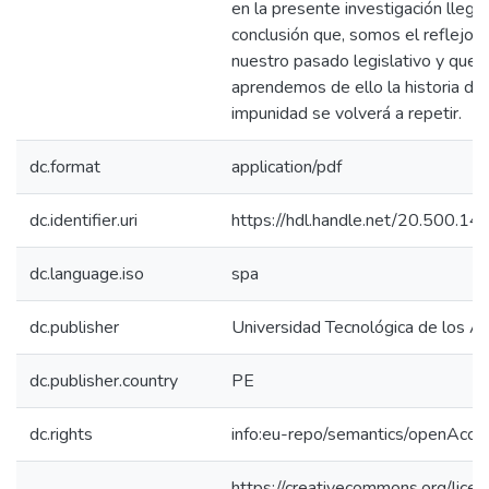
en la presente investigación llega
conclusión que, somos el reflejo 
nuestro pasado legislativo y que s
aprendemos de ello la historia de
impunidad se volverá a repetir.
dc.format
application/pdf
dc.identifier.uri
https://hdl.handle.net/20.500.1
dc.language.iso
spa
dc.publisher
Universidad Tecnológica de los A
dc.publisher.country
PE
dc.rights
info:eu-repo/semantics/openAcce
https://creativecommons.org/lice