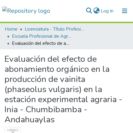
(current)
Log In
Communities & Collections
Home
Licenciatura - Título Profesional
Escuela Profesional de Agronomía
All of DSpace
Evaluación del efecto de abonamiento orgánico en la producción de vainita (phaseolus vulgaris) en la estación experimental agraria - Inia - Chumbibamba - Andahuaylas
Statistics
Evaluación del efecto de
Normativas
abonamiento orgánico en la
producción de vainita
(phaseolus vulgaris) en la
estación experimental agraria -
Inia - Chumbibamba -
Andahuaylas