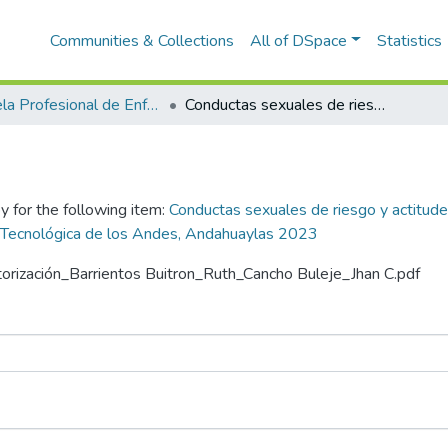
Communities & Collections
All of DSpace
Statistics
Escuela Profesional de Enfermería
Conductas sexuales de riesgo y actitudes frente a las infecciones de transmisión sexual en estudiantes de enfermería de la Universidad Tecnológica de los Andes, Andahuaylas 2023
y for the following item:
Conductas sexuales de riesgo y actitudes
d Tecnológica de los Andes, Andahuaylas 2023
utorización_Barrientos Buitron_Ruth_Cancho Buleje_Jhan C.pdf