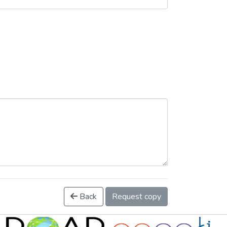
Back
Request copy