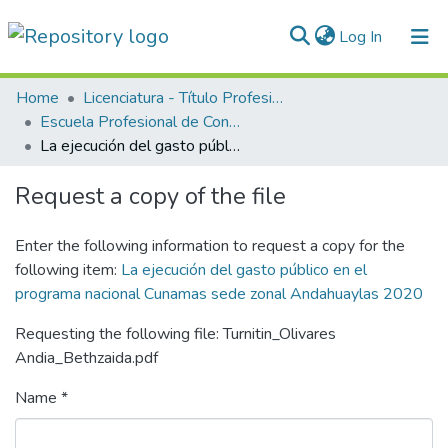
(current)
Log In
Communities & Collections
Home
Licenciatura - Título Profesional
Escuela Profesional de Contabilidad
All of DSpace
La ejecución del gasto público en el programa nacional Cunamas sede zonal Andahuaylas 2020
Statistics
Request a copy of the file
Normativas
Enter the following information to request a copy for the
following item:
La ejecución del gasto público en el
programa nacional Cunamas sede zonal Andahuaylas 2020
Requesting the following file: Turnitin_Olivares
Andia_Bethzaida.pdf
Name *