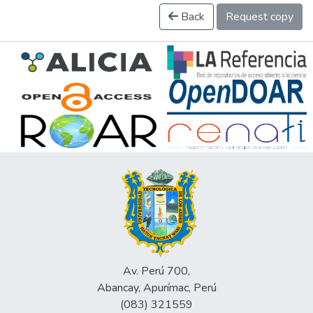
Back
Request copy
Av. Perú 700,
Abancay, Apurímac, Perú
(083) 321559