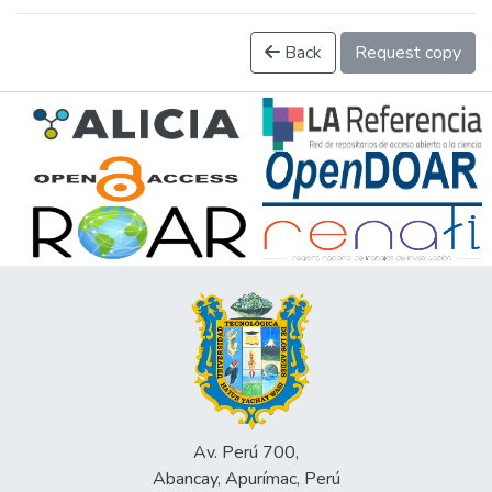
Back
Request copy
Av. Perú 700,
Abancay, Apurímac, Perú