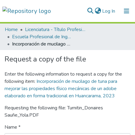
(current)
Log In
Communities & Collections
Home
Licenciatura - Título Profesional
Escuela Profesional de Ingeniería Civil
All of DSpace
Incorporación de mucilago de tuna para mejorar las propiedades físico mecánicas de un adobe elaborado en forma tradicional en Huancarama, 2023
Statistics
Request a copy of the file
Normativas
Enter the following information to request a copy for the
following item:
Incorporación de mucilago de tuna para
mejorar las propiedades físico mecánicas de un adobe
elaborado en forma tradicional en Huancarama, 2023
Requesting the following file: Turnitin_Donaires
Sauñe_Yola.PDF
Name *