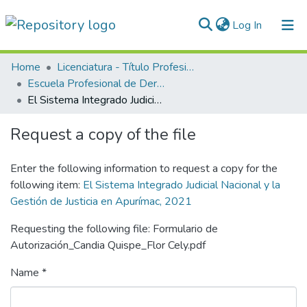
(current)
Log In
Communities & Collections
Home
Licenciatura - Título Profesional
Escuela Profesional de Derecho
All of DSpace
El Sistema Integrado Judicial Nacional y la Gestión de Justicia en Apurímac, 2021
Statistics
Request a copy of the file
Normativas
Enter the following information to request a copy for the
following item:
El Sistema Integrado Judicial Nacional y la
Gestión de Justicia en Apurímac, 2021
Requesting the following file: Formulario de
Autorización_Candia Quispe_Flor Cely.pdf
Name *