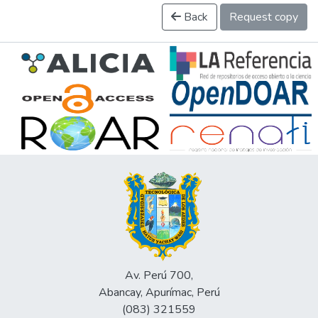
Back
Request copy
Av. Perú 700,
Abancay, Apurímac, Perú
(083) 321559