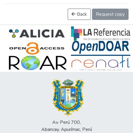
Back
Request copy
Av. Perú 700,
Abancay, Apurímac, Perú