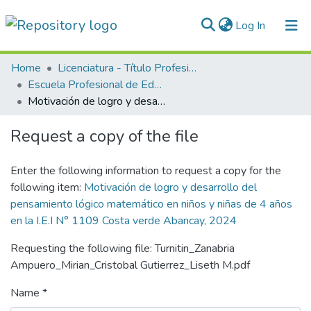
(current)
Log In
Communities & Collections
Home
Licenciatura - Título Profesional
Escuela Profesional de Educación
All of DSpace
Motivación de logro y desarrollo del pensamiento lógico matemático en niños y niñas de 4 años en la I.E.I N° 1109 Costa verde Abancay, 2024
Statistics
Request a copy of the file
Normativas
Enter the following information to request a copy for the
following item:
Motivación de logro y desarrollo del
pensamiento lógico matemático en niños y niñas de 4 años
en la I.E.I N° 1109 Costa verde Abancay, 2024
Requesting the following file: Turnitin_Zanabria
Ampuero_Mirian_Cristobal Gutierrez_Liseth M.pdf
Name *