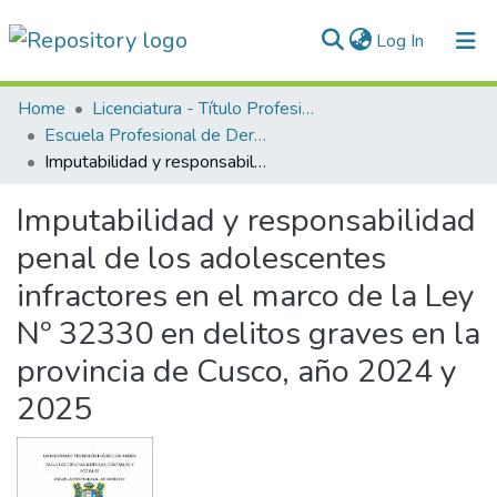
(current)
Log In
Communities & Collections
Home
Licenciatura - Título Profesional
Escuela Profesional de Derecho
All of DSpace
Imputabilidad y responsabilidad penal de los adolescentes infractores en el marco de la Ley Nº 32330 en delitos graves en la provincia de Cusco, año 2024 y 2025
Statistics
Imputabilidad y responsabilidad
Normativas
penal de los adolescentes
infractores en el marco de la Ley
Nº 32330 en delitos graves en la
provincia de Cusco, año 2024 y
2025