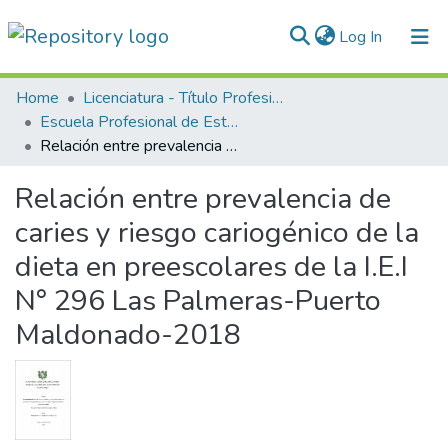
(current)
Log In
Communities & Collections
Home
Licenciatura - Título Profesional
Escuela Profesional de Estomatología
All of DSpace
Relación entre prevalencia de caries y riesgo cariogénico de la dieta en preescolares de la I.E.I N° 296 Las Palmeras-Puerto Maldonado-2018
Statistics
Relación entre prevalencia de
Normativas
caries y riesgo cariogénico de la
dieta en preescolares de la I.E.I
N° 296 Las Palmeras-Puerto
Maldonado-2018