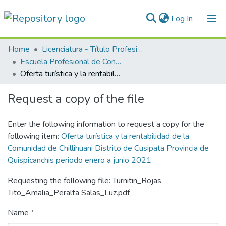
(current)
Log In
Communities & Collections
Home
Licenciatura - Título Profesional
Escuela Profesional de Contabilidad
All of DSpace
Oferta turística y la rentabilidad de la Comunidad de Chillihuani Distrito de Cusipata Provincia de Quispicanchis periodo enero a junio 2021
Statistics
Request a copy of the file
Normativas
Enter the following information to request a copy for the
following item:
Oferta turística y la rentabilidad de la
Comunidad de Chillihuani Distrito de Cusipata Provincia de
Quispicanchis periodo enero a junio 2021
Requesting the following file: Turnitin_Rojas
Tito_Amalia_Peralta Salas_Luz.pdf
Name *