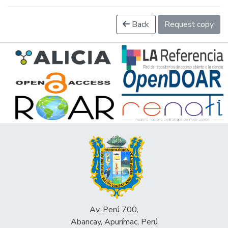
Back
Request copy
Av. Perú 700,
Abancay, Apurímac, Perú