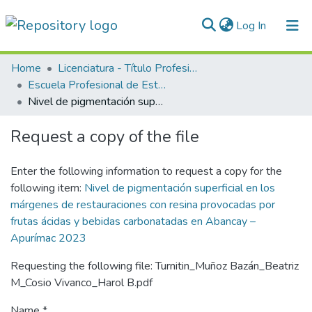
(current)
Log In
Communities & Collections
Home
Licenciatura - Título Profesional
Escuela Profesional de Estomatología
All of DSpace
Nivel de pigmentación superficial en los márgenes de restauraciones con resina provocadas por frutas ácidas y bebidas carbonatadas en Abancay – Apurímac 2023
Statistics
Request a copy of the file
Normativas
Enter the following information to request a copy for the
following item:
Nivel de pigmentación superficial en los
márgenes de restauraciones con resina provocadas por
frutas ácidas y bebidas carbonatadas en Abancay –
Apurímac 2023
Requesting the following file: Turnitin_Muñoz Bazán_Beatriz
M_Cosio Vivanco_Harol B.pdf
Name *