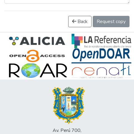
Back
Request copy
Av. Perú 700,