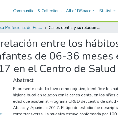
Communities & Collections
All of DSpace
Statistics
Escuela Profesional de Estomatología
Caries dental y su relación entre los hábitos alimenticios e higiene bucal en infantes de 06-36 meses en el programa Cred-Abancay, 2017 en el Centro de Salud Villa Gloria
 relación entre los hábito
infantes de 06-36 meses 
7 en el Centro de Salud V
Abstract
El presente estudio tuvo como objetivo, Identificar los há
higiene bucal en relación con la caries dental en los niño
edad que asisten al Programa CRED del centro de salud vil
Abancay, Apurímac 2017. El tipo de estudio fue descriptivo
os
corte transversal, la muestra estuvo conformada por 100