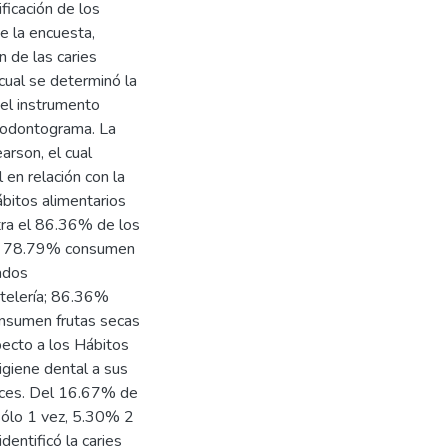
ficación de los
de la encuesta,
n de las caries
cual se determinó la
 el instrumento
o odontograma. La
arson, el cual
l en relación con la
hábitos alimentarios
ra el 86.36% de los
 y 78.79% consumen
ados
telería; 86.36%
nsumen frutas secas
pecto a los Hábitos
igiene dental a sus
veces. Del 16.67% de
 sólo 1 vez, 5.30% 2
dentificó la caries