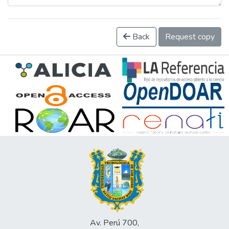
Back
Request copy
Av. Perú 700,