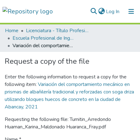
(current)
Log In
Communities & Collections
Home
Licenciatura - Título Profesional
Escuela Profesional de Ingeniería Civil
All of DSpace
Variación del comportamiento mecánico en prismas de albañilería tradicional y reforzadas con soga driza utilizando bloques huecos de concreto en la ciudad de Abancay, 2021
Statistics
Request a copy of the file
Normativas
Enter the following information to request a copy for the
following item:
Variación del comportamiento mecánico en
prismas de albañilería tradicional y reforzadas con soga driza
utilizando bloques huecos de concreto en la ciudad de
Abancay, 2021
Requesting the following file: Turnitin_Arredondo
Huaman_Karina_Maldonado Huaranca_Fray.pdf
Name *