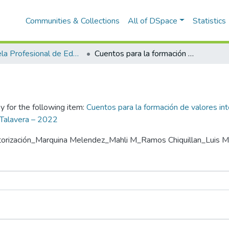
Communities & Collections
All of DSpace
Statistics
Escuela Profesional de Educación
Cuentos para la formación de valores interculturales en los niños de 3,4 y 5 años de la Institución Educativa Inicial N° 995 Santa Rosa, Talavera – 2022
y for the following item:
Cuentos para la formación de valores int
, Talavera – 2022
Autorización_Marquina Melendez_Mahli M_Ramos Chiquillan_Luis M