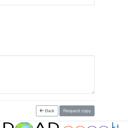
Back
Request copy