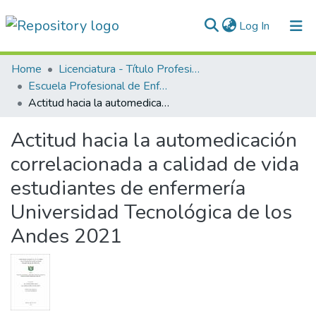
(current)
Log In
Communities & Collections
Home
Licenciatura - Título Profesional
Escuela Profesional de Enfermería
All of DSpace
Actitud hacia la automedicación correlacionada a calidad de vida estudiantes de enfermería Universidad Tecnológica de los Andes 2021
Statistics
Actitud hacia la automedicación
Normativas
correlacionada a calidad de vida
estudiantes de enfermería
Universidad Tecnológica de los
Andes 2021