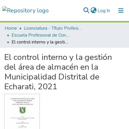
(current)
Log In
Communities & Collections
Home
Licenciatura - Título Profesional
Escuela Profesional de Contabilidad
All of DSpace
El control interno y la gestión del área de almacén en la Municipalidad Distrital de Echarati, 2021
Statistics
El control interno y la gestión
Normativas
del área de almacén en la
Municipalidad Distrital de
Echarati, 2021