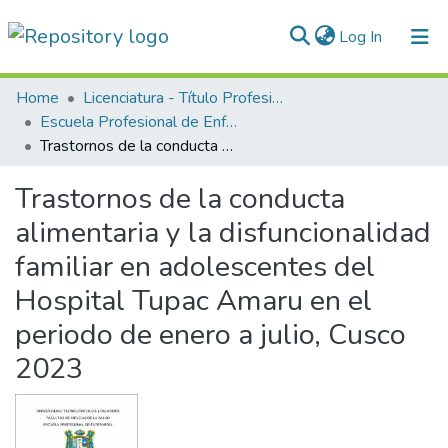
(current)
Log In
Communities & Collections
Home
Licenciatura - Título Profesional
Escuela Profesional de Enfermería
All of DSpace
Trastornos de la conducta alimentaria y la disfuncionalidad familiar en adolescentes del Hospital Tupac Amaru en el periodo de enero a julio, Cusco 2023
Statistics
Trastornos de la conducta
Normativas
alimentaria y la disfuncionalidad
familiar en adolescentes del
Hospital Tupac Amaru en el
periodo de enero a julio, Cusco
2023