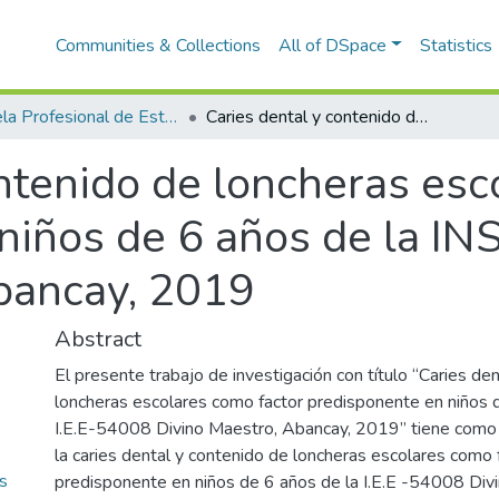
Communities & Collections
All of DSpace
Statistics
Escuela Profesional de Estomatología
Caries dental y contenido de loncheras escolares como factor predisponente en niños de 6 años de la INS I.E.E-54008 Divino Maestro, Abancay, 2019
ontenido de loncheras esc
niños de 6 años de la IN
bancay, 2019
Abstract
El presente trabajo de investigación con título “Caries de
loncheras escolares como factor predisponente en niños 
I.E.E-54008 Divino Maestro, Abancay, 2019” tiene como o
la caries dental y contenido de loncheras escolares como 
s
predisponente en niños de 6 años de la I.E.E -54008 Div