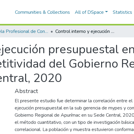
Communities & Collections
All of DSpace
Statistics
Escuela Profesional de Contabilidad
Control interno y ejecución presupuestal en la sub gerencia de mypes y competitividad del Gobierno Regional de Apurímac- sede central, 2020
ejecución presupuestal en
itividad del Gobierno Re
ntral, 2020
Abstract
El presente estudio fue determinar la correlación entre el 
ejecución presupuestal en la sub gerencia de mypes y com
Gobierno Regional de Apurímac en su Sede Central, 2020. P
el método cuantitativo, con un tipo de investigación básica
correlacional. La población y muestra estuvieron conform