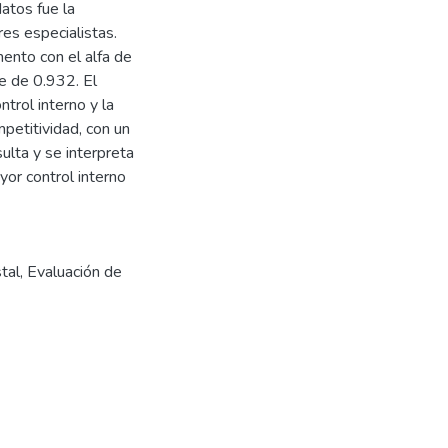
datos fue la
res especialistas.
mento con el alfa de
e de 0.932. El
ntrol interno y la
petitividad, con un
lta y se interpreta
yor control interno
tal
,
Evaluación de