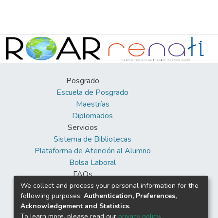
Posgrado
Escuela de Posgrado
Maestrías
Diplomados
Servicios
Sistema de Bibliotecas
Plataforma de Atención al Alumno
Bolsa Laboral
FAQs
Facebook
We collect and process your personal information for the
following purposes:
Authentication, Preferences,
Twitter
Acknowledgement and Statistics
.
Youtube
To learn more, please read our
privacy policy
.