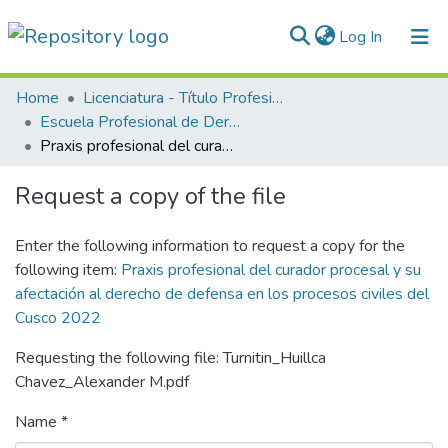
(current)
Log In
Communities & Collections
Home
Licenciatura - Título Profesional
Escuela Profesional de Derecho
All of DSpace
Praxis profesional del curador procesal y su afectación al derecho de defensa en los procesos civiles del Cusco 2022
Statistics
Request a copy of the file
Normativas
Enter the following information to request a copy for the
following item:
Praxis profesional del curador procesal y su
afectación al derecho de defensa en los procesos civiles del
Cusco 2022
Requesting the following file: Turnitin_Huillca
Chavez_Alexander M.pdf
Name *