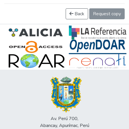
Back
Request copy
Av. Perú 700,
Abancay, Apurímac, Perú