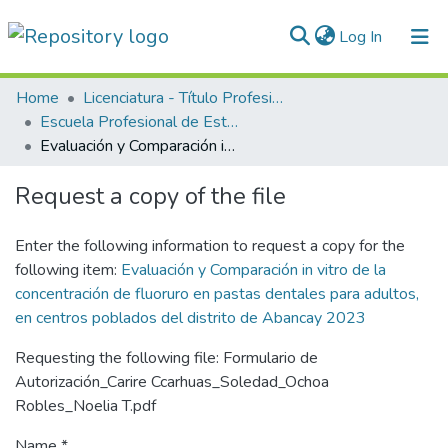
(current)
Log In
Communities & Collections
Home
Licenciatura - Título Profesional
Escuela Profesional de Estomatología
All of DSpace
Evaluación y Comparación in vitro de la concentración de fluoruro en pastas dentales para adultos, en centros poblados del distrito de Abancay 2023
Statistics
Request a copy of the file
Normativas
Enter the following information to request a copy for the
following item:
Evaluación y Comparación in vitro de la
concentración de fluoruro en pastas dentales para adultos,
en centros poblados del distrito de Abancay 2023
Requesting the following file: Formulario de
Autorización_Carire Ccarhuas_Soledad_Ochoa
Robles_Noelia T.pdf
Name *