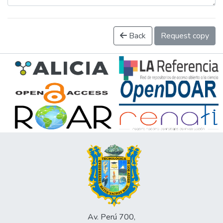
Back
Request copy
Av. Perú 700,