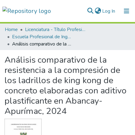
(current)
Log In
Communities & Collections
Home
Licenciatura - Título Profesional
Escuela Profesional de Ingeniería Civil
All of DSpace
Análisis comparativo de la resistencia a la compresión de los ladrillos de king kong de concreto elaboradas con aditivo plastificante en Abancay-Apurímac, 2024
Statistics
Análisis comparativo de la
Normativas
resistencia a la compresión de
los ladrillos de king kong de
concreto elaboradas con aditivo
plastificante en Abancay-
Apurímac, 2024