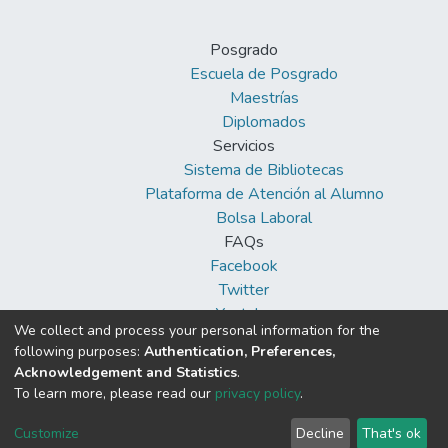
Posgrado
Escuela de Posgrado
Maestrías
Diplomados
Servicios
Sistema de Bibliotecas
Plataforma de Atención al Alumno
Bolsa Laboral
FAQs
Facebook
Twitter
Youtube
We collect and process your personal information for the
following purposes:
Authentication, Preferences,
Acknowledgement and Statistics
.
To learn more, please read our
privacy policy
.
DSpace software
copyright © 2002-2026
Cookie
Privacy
End User
Send
Customize
Decline
That's ok