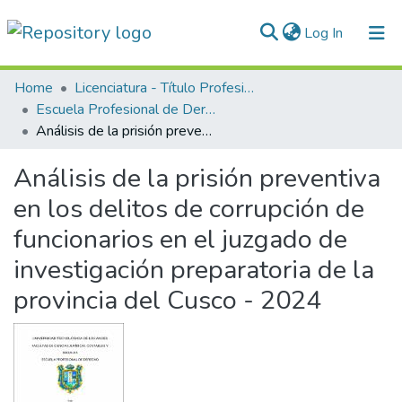
(current)
Log In
Communities & Collections
Home
Licenciatura - Título Profesional
Escuela Profesional de Derecho
All of DSpace
Análisis de la prisión preventiva en los delitos de corrupción de funcionarios en el juzgado de investigación preparatoria de la provincia del Cusco - 2024
Statistics
Análisis de la prisión preventiva
Normativas
en los delitos de corrupción de
funcionarios en el juzgado de
investigación preparatoria de la
provincia del Cusco - 2024