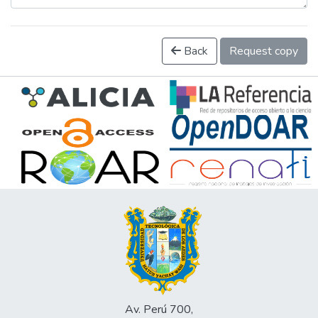
Back
Request copy
Av. Perú 700,