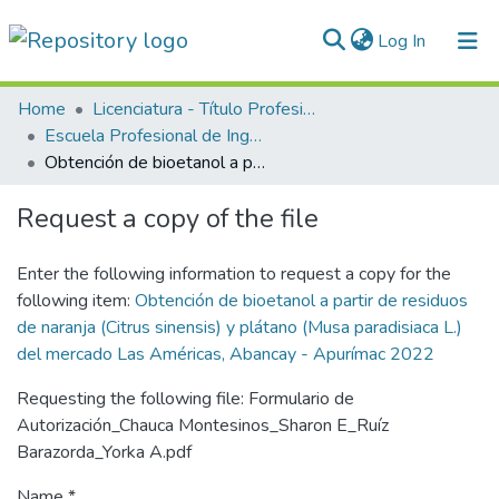
(current)
Log In
Communities & Collections
Home
Licenciatura - Título Profesional
Escuela Profesional de Ingeniería Ambiental
All of DSpace
Obtención de bioetanol a partir de residuos de naranja (Citrus sinensis) y plátano (Musa paradisiaca L.) del mercado Las Américas, Abancay - Apurímac 2022
Statistics
Request a copy of the file
Normativas
Enter the following information to request a copy for the
following item:
Obtención de bioetanol a partir de residuos
de naranja (Citrus sinensis) y plátano (Musa paradisiaca L.)
del mercado Las Américas, Abancay - Apurímac 2022
Requesting the following file: Formulario de
Autorización_Chauca Montesinos_Sharon E_Ruíz
Barazorda_Yorka A.pdf
Name *