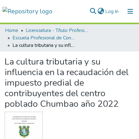
(current)
Log In
Communities & Collections
Home
Licenciatura - Título Profesional
Escuela Profesional de Contabilidad
All of DSpace
La cultura tributaria y su influencia en la recaudación del impuesto predial de contribuyentes del centro poblado Chumbao año 2022
Statistics
La cultura tributaria y su
Normativas
influencia en la recaudación del
impuesto predial de
contribuyentes del centro
poblado Chumbao año 2022