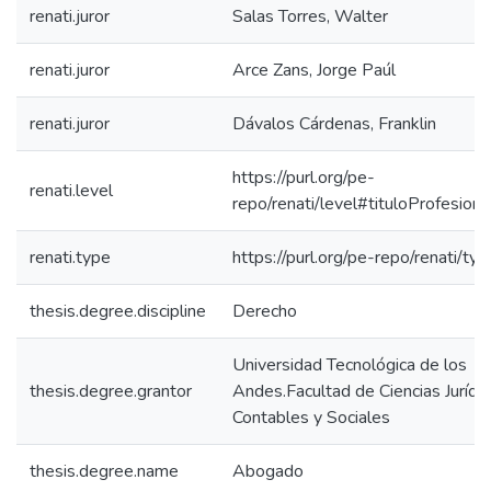
renati.juror
Salas Torres, Walter
renati.juror
Arce Zans, Jorge Paúl
renati.juror
Dávalos Cárdenas, Franklin
https://purl.org/pe-
renati.level
repo/renati/level#tituloProfesiona
renati.type
https://purl.org/pe-repo/renati/ty
thesis.degree.discipline
Derecho
Universidad Tecnológica de los
thesis.degree.grantor
Andes.Facultad de Ciencias Jurídic
Contables y Sociales
thesis.degree.name
Abogado