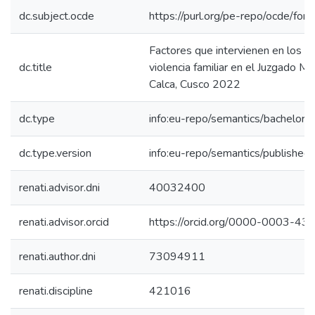
dc.subject.ocde
https://purl.org/pe-repo/ocde/for
Factores que intervienen en los a
dc.title
violencia familiar en el Juzgado Mi
Calca, Cusco 2022
dc.type
info:eu-repo/semantics/bachelorT
dc.type.version
info:eu-repo/semantics/published
renati.advisor.dni
40032400
renati.advisor.orcid
https://orcid.org/0000-0003-4
renati.author.dni
73094911
renati.discipline
421016