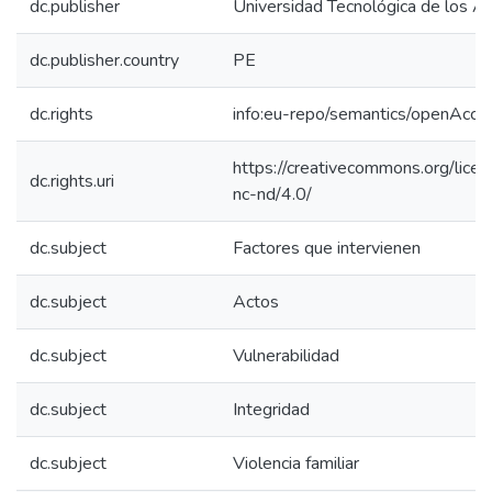
dc.publisher
Universidad Tecnológica de los A
dc.publisher.country
PE
dc.rights
info:eu-repo/semantics/openAcce
https://creativecommons.org/lice
dc.rights.uri
nc-nd/4.0/
dc.subject
Factores que intervienen
dc.subject
Actos
dc.subject
Vulnerabilidad
dc.subject
Integridad
dc.subject
Violencia familiar