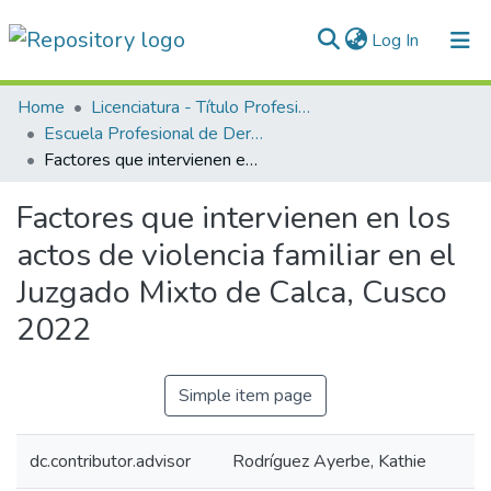
(current)
Log In
Communities & Collections
Home
Licenciatura - Título Profesional
Escuela Profesional de Derecho
All of DSpace
Factores que intervienen en los actos de violencia familiar en el Juzgado Mixto de Calca, Cusco 2022
Statistics
Factores que intervienen en los
Normativas
actos de violencia familiar en el
Juzgado Mixto de Calca, Cusco
2022
Simple item page
dc.contributor.advisor
Rodríguez Ayerbe, Kathie