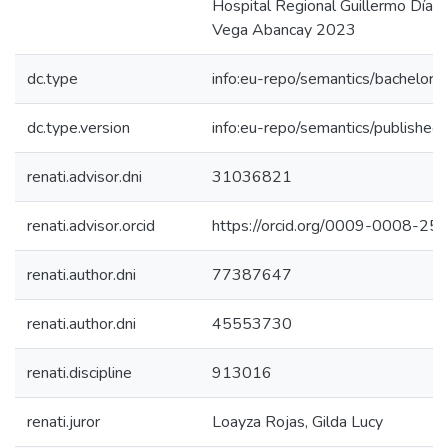
Hospital Regional Guillermo Díaz 
Vega Abancay 2023
dc.type
info:eu-repo/semantics/bachelorT
dc.type.version
info:eu-repo/semantics/published
renati.advisor.dni
31036821
renati.advisor.orcid
https://orcid.org/0009-0008-2
renati.author.dni
77387647
renati.author.dni
45553730
renati.discipline
913016
renati.juror
Loayza Rojas, Gilda Lucy