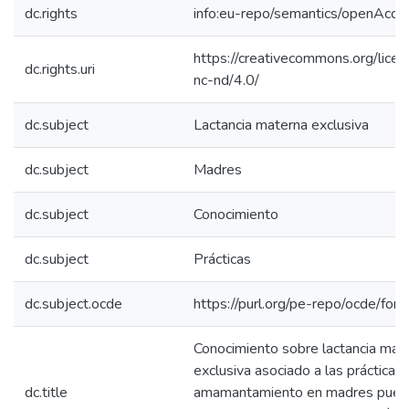
dc.rights
info:eu-repo/semantics/openAcce
https://creativecommons.org/lice
dc.rights.uri
nc-nd/4.0/
dc.subject
Lactancia materna exclusiva
dc.subject
Madres
dc.subject
Conocimiento
dc.subject
Prácticas
dc.subject.ocde
https://purl.org/pe-repo/ocde/for
Conocimiento sobre lactancia mat
exclusiva asociado a las prácticas
dc.title
amamantamiento en madres puérp