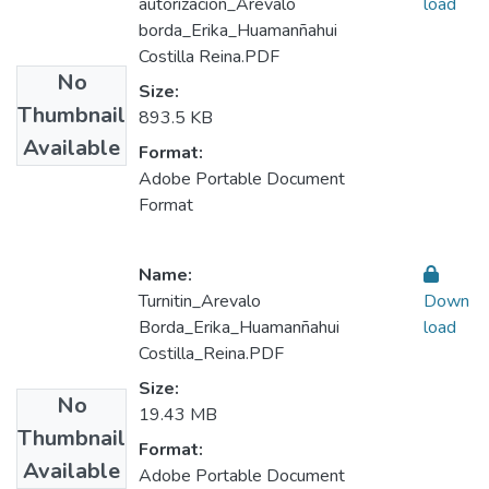
autorizacion_Arevalo
load
borda_Erika_Huamanñahui
Costilla Reina.PDF
No
Size:
Thumbnail
893.5 KB
Available
Format:
Adobe Portable Document
Format
Name:
Turnitin_Arevalo
Down
Borda_Erika_Huamanñahui
load
Costilla_Reina.PDF
Size:
No
19.43 MB
Thumbnail
Format:
Available
Adobe Portable Document