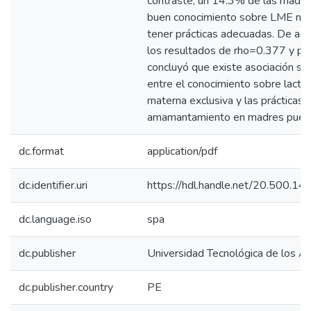
contraste, un 14.3% de las madre
buen conocimiento sobre LME mu
tener prácticas adecuadas. De ac
los resultados de rho=0.377 y p=
concluyó que existe asociación sign
entre el conocimiento sobre lactan
materna exclusiva y las prácticas 
amamantamiento en madres puér
dc.format
application/pdf
dc.identifier.uri
https://hdl.handle.net/20.500.1
dc.language.iso
spa
dc.publisher
Universidad Tecnológica de los A
dc.publisher.country
PE