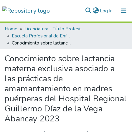
(current)
Log In
Communities & Collections
Home
Licenciatura - Título Profesional
Escuela Profesional de Enfermería
All of DSpace
Conocimiento sobre lactancia materna exclusiva asociado a las prácticas de amamantamiento en madres puérperas del Hospital Regional Guillermo Díaz de la Vega Abancay 2023
Statistics
Conocimiento sobre lactancia
Normativas
materna exclusiva asociado a
las prácticas de
amamantamiento en madres
puérperas del Hospital Regional
Guillermo Díaz de la Vega
Abancay 2023