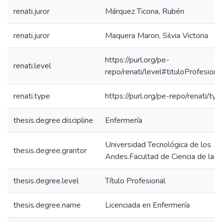
renati.juror
Márquez Ticona, Rubén
renati.juror
Maquera Maron, Silvia Victoria
https://purl.org/pe-
renati.level
repo/renati/level#tituloProfesiona
renati.type
https://purl.org/pe-repo/renati/ty
thesis.degree.discipline
Enfermería
Universidad Tecnológica de los
thesis.degree.grantor
Andes.Facultad de Ciencia de la S
thesis.degree.level
Título Profesional
thesis.degree.name
Licenciada en Enfermería