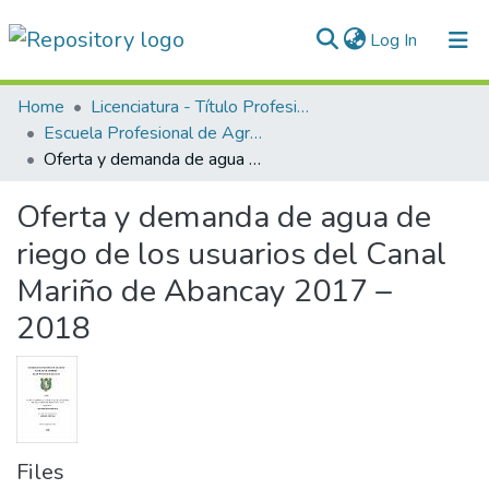
(current)
Log In
Communities & Collections
Home
Licenciatura - Título Profesional
Escuela Profesional de Agronomía
All of DSpace
Oferta y demanda de agua de riego de los usuarios del Canal Mariño de Abancay 2017 – 2018
Statistics
Oferta y demanda de agua de
Normativas
riego de los usuarios del Canal
Mariño de Abancay 2017 –
2018
Files