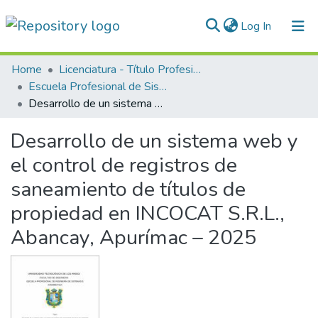
(current)
Log In
Communities & Collections
Home
Licenciatura - Título Profesional
Escuela Profesional de Sistemas e Informática
All of DSpace
Desarrollo de un sistema web y el control de registros de saneamiento de títulos de propiedad en INCOCAT S.R.L., Abancay, Apurímac – 2025
Statistics
Desarrollo de un sistema web y
Normativas
el control de registros de
saneamiento de títulos de
propiedad en INCOCAT S.R.L.,
Abancay, Apurímac – 2025