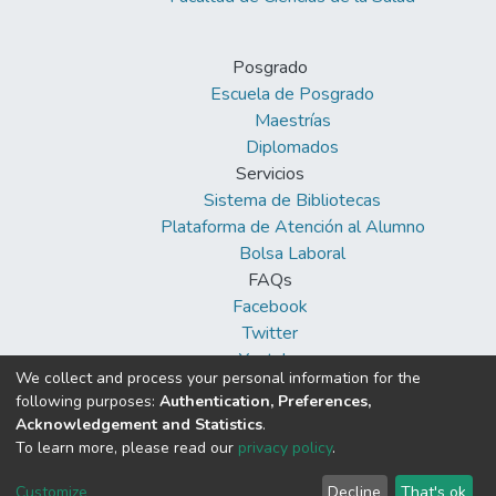
Posgrado
Escuela de Posgrado
Maestrías
Diplomados
Servicios
Sistema de Bibliotecas
Plataforma de Atención al Alumno
Bolsa Laboral
FAQs
Facebook
Twitter
Youtube
We collect and process your personal information for the
following purposes:
Authentication, Preferences,
Acknowledgement and Statistics
.
To learn more, please read our
privacy policy
.
DSpace software
copyright © 2002-2026
Cookie
Privacy
End User
Send
Customize
Decline
That's ok