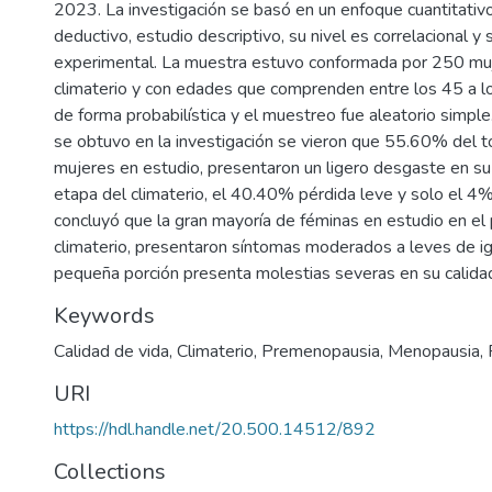
2023. La investigación se basó en un enfoque cuantitativo
deductivo, estudio descriptivo, su nivel es correlacional y
experimental. La muestra estuvo conformada por 250 muj
climaterio y con edades que comprenden entre los 45 a l
de forma probabilística y el muestreo fue aleatorio simpl
se obtuvo en la investigación se vieron que 55.60% del t
mujeres en estudio, presentaron un ligero desgaste en su 
etapa del climaterio, el 40.40% pérdida leve y solo el 4
concluyó que la gran mayoría de féminas en estudio en el
climaterio, presentaron síntomas moderados a leves de i
pequeña porción presenta molestias severas en su calida
Keywords
Calidad de vida
,
Climaterio
,
Premenopausia
,
Menopausia
,
URI
https://hdl.handle.net/20.500.14512/892
Collections