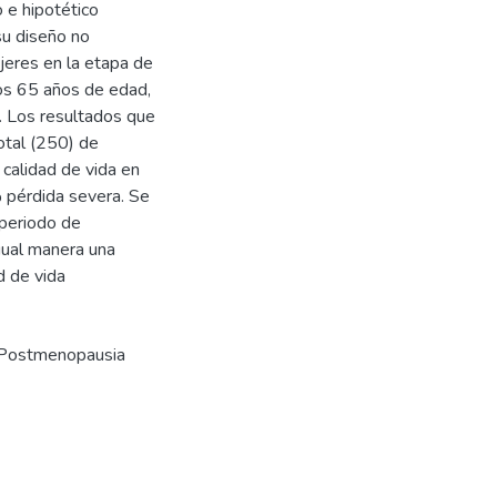
 e hipotético
 su diseño no
eres en la etapa de
os 65 años de edad,
e. Los resultados que
otal (250) de
calidad de vida en
% pérdida severa. Se
 periodo de
gual manera una
d de vida
Postmenopausia