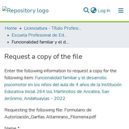
(current)
Log In
Communities & Collections
Home
Licenciatura - Título Profesional
Escuela Profesional de Educación
All of DSpace
Funcionalidad familiar y el desarrollo psicomotor en los niños del aula de 4 años de la Institución Educativa Inicial 264 los Martincitos de Ancatira, San Jerónimo, Andahuaylas - 2022
Statistics
Request a copy of the file
Normativas
Enter the following information to request a copy for the
following item:
Funcionalidad familiar y el desarrollo
psicomotor en los niños del aula de 4 años de la Institución
Educativa Inicial 264 los Martincitos de Ancatira, San
Jerónimo, Andahuaylas - 2022
Requesting the following file: Formulario de
Autorización_Garfias Altamirano_Filomena.pdf
Name *