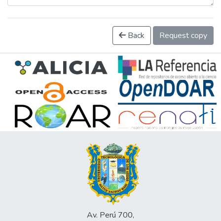
Back
Request copy
Av. Perú 700,