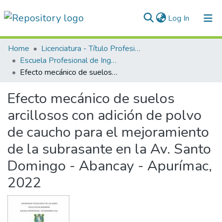
(current)
Log In
Communities & Collections
Home
Licenciatura - Título Profesional
Escuela Profesional de Ingeniería Civil
All of DSpace
Efecto mecánico de suelos arcillosos con adición de polvo de caucho para el mejoramiento de la subrasante en la Av. Santo Domingo - Abancay - Apurímac, 2022
Statistics
Efecto mecánico de suelos
Normativas
arcillosos con adición de polvo
de caucho para el mejoramiento
de la subrasante en la Av. Santo
Domingo - Abancay - Apurímac,
2022