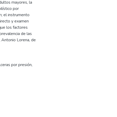
dultos mayores, la
lístico por
n; el instrumento
directo y examen
que los factores
 prevalencia de las
l Antonio Lorena, de
lceras por presión
,