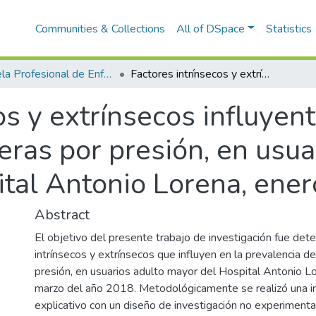
Communities & Collections
All of DSpace
Statistics
Escuela Profesional de Enfermería
Factores intrínsecos y extrínsecos influyentes en la prevalencia en ulceras por presión, en usuarios adultos mayores del Hospital Antonio Lorena, enero – marzo, 2018
os y extrínsecos influyent
eras por presión, en usua
tal Antonio Lorena, ener
Abstract
El objetivo del presente trabajo de investigación fue dete
intrínsecos y extrínsecos que influyen en la prevalencia de
presión, en usuarios adulto mayor del Hospital Antonio L
marzo del año 2018. Metodológicamente se realizó una in
explicativo con un diseño de investigación no experiment