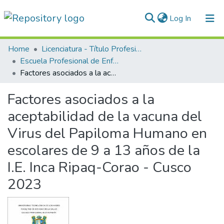
(current)
Log In
Communities & Collections
Home
Licenciatura - Título Profesional
Escuela Profesional de Enfermería
All of DSpace
Factores asociados a la aceptabilidad de la vacuna del Virus del Papiloma Humano en escolares de 9 a 13 años de la I.E. Inca Ripaq-Corao - Cusco 2023
Statistics
Factores asociados a la
Normativas
aceptabilidad de la vacuna del
Virus del Papiloma Humano en
escolares de 9 a 13 años de la
I.E. Inca Ripaq-Corao - Cusco
2023