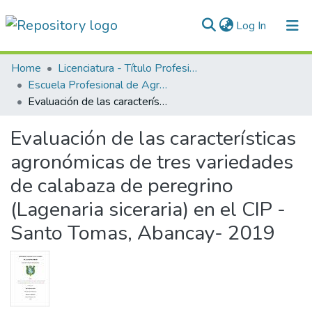
(current)
Log In
Communities & Collections
Home
Licenciatura - Título Profesional
Escuela Profesional de Agronomía
All of DSpace
Evaluación de las características agronómicas de tres variedades de calabaza de peregrino (Lagenaria siceraria) en el CIP - Santo Tomas, Abancay- 2019
Statistics
Evaluación de las características
Normativas
agronómicas de tres variedades
de calabaza de peregrino
(Lagenaria siceraria) en el CIP -
Santo Tomas, Abancay- 2019