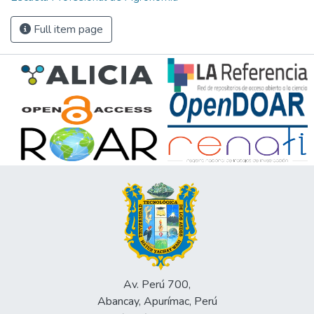
Full item page
Av. Perú 700,
Abancay, Apurímac, Perú