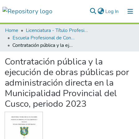
(current)
Log In
Communities & Collections
Home
Licenciatura - Título Profesional
Escuela Profesional de Contabilidad
All of DSpace
Contratación pública y la ejecución de obras públicas por administración directa en la Municipalidad Provincial del Cusco, periodo 2023
Statistics
Contratación pública y la
Normativas
ejecución de obras públicas por
administración directa en la
Municipalidad Provincial del
Cusco, periodo 2023