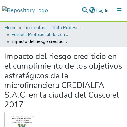
(current)
Log In
Communities & Collections
Home
Licenciatura - Título Profesional
Escuela Profesional de Contabilidad
All of DSpace
Impacto del riesgo crediticio en el cumplimiento de los objetivos estratégicos de la microfinanciera CREDIALFA S.A.C. en la ciudad del Cusco el 2017
Statistics
Impacto del riesgo crediticio en
Normativas
el cumplimiento de los objetivos
estratégicos de la
microfinanciera CREDIALFA
S.A.C. en la ciudad del Cusco el
2017