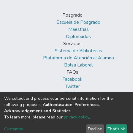
Posgrado
Escuela de Posgrado
Maestrías
Diplomados
Servicios
Sistema de Bibliotecas
Plataforma de Atención al Alumno
Bolsa Laboral
FAQs
Facebook
Twitter
Youtube
We collect and process your personal information for the
following purposes:
Authentication, Preferences,
Acknowledgement and Statistics
.
To learn more, please read our
privacy policy
.
DSpace software
copyright © 2002-2026
Cookie
Privacy
End User
Send
Customize
Decline
That's ok