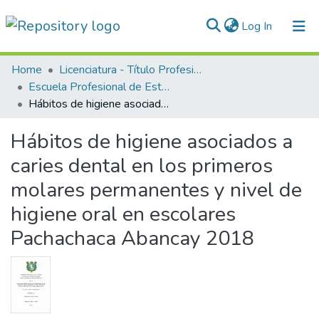
(current)
Log In
Communities & Collections
Home
Licenciatura - Título Profesional
Escuela Profesional de Estomatología
All of DSpace
Hábitos de higiene asociados a caries dental en los primeros molares permanentes y nivel de higiene oral en escolares Pachachaca Abancay 2018
Statistics
Hábitos de higiene asociados a
Normativas
caries dental en los primeros
molares permanentes y nivel de
higiene oral en escolares
Pachachaca Abancay 2018