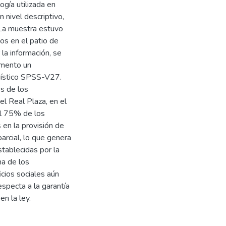
gía utilizada en
n nivel descriptivo,
 La muestra estuvo
s en el patio de
 la información, se
rumento un
adístico SPSS-V27.
s de los
l Real Plaza, en el
el 75% de los
en la provisión de
arcial, lo que genera
stablecidas por la
na de los
cios sociales aún
specta a la garantía
n la ley.