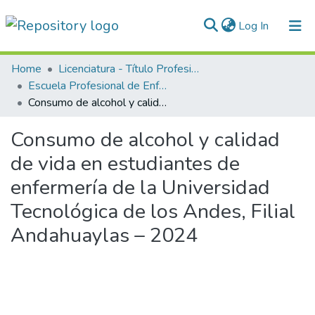
(current)
Log In
Communities & Collections
Home
Licenciatura - Título Profesional
Escuela Profesional de Enfermería
All of DSpace
Consumo de alcohol y calidad de vida en estudiantes de enfermería de la Universidad Tecnológica de los Andes, Filial Andahuaylas – 2024
Statistics
Consumo de alcohol y calidad
Normativas
de vida en estudiantes de
enfermería de la Universidad
Tecnológica de los Andes, Filial
Andahuaylas – 2024