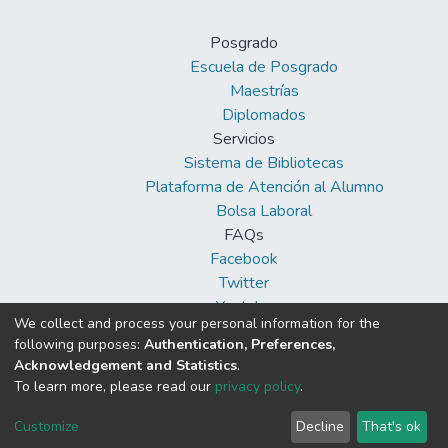
Posgrado
Escuela de Posgrado
Maestrías
Diplomados
Servicios
Sistema de Bibliotecas
Plataforma de Atención al Alumno
Bolsa Laboral
FAQs
Facebook
Twitter
Youtube
We collect and process your personal information for the
following purposes:
Authentication, Preferences,
Acknowledgement and Statistics
.
To learn more, please read our
privacy policy
.
DSpace software
copyright © 2002-2026
Cookie
Privacy
End User
Send
Customize
Decline
That's ok
settings
policy
Agreement
Feedback