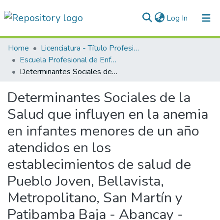
(current)
Log In
Communities & Collections
Home
Licenciatura - Título Profesional
Escuela Profesional de Enfermería
All of DSpace
Determinantes Sociales de la Salud que influyen en la anemia en infantes menores de un año atendidos en los establecimientos de salud de Pueblo Joven, Bellavista, Metropolitano, San Martín y Patibamba Baja - Abancay - 2020
Statistics
Determinantes Sociales de la
Normativas
Salud que influyen en la anemia
en infantes menores de un año
atendidos en los
establecimientos de salud de
Pueblo Joven, Bellavista,
Metropolitano, San Martín y
Patibamba Baja - Abancay -