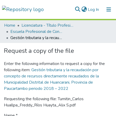
(current)
Log In
Communities & Collections
Home
Licenciatura - Título Profesional
Escuela Profesional de Contabilidad
All of DSpace
Gestión tributaria y la recaudación por concepto de recursos directamente recaudados de la Municipalidad Distrital de Huancarani, Provincia de Paucartambo periodo 2018 – 2022
Statistics
Request a copy of the file
Normativas
Enter the following information to request a copy for the
following item:
Gestión tributaria y la recaudación por
concepto de recursos directamente recaudados de la
Municipalidad Distrital de Huancarani, Provincia de
Paucartambo periodo 2018 – 2022
Requesting the following file: Turnitin_Carlos
Huallpa_Freddy_Ríos Huayta_Alix S.pdf
Name *