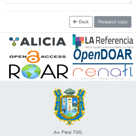
Back
Request copy
Av. Perú 700,